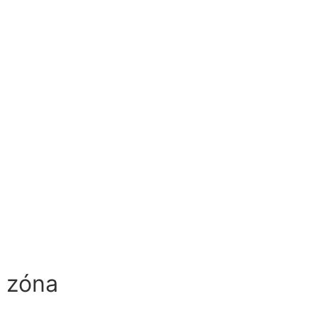
á zóna