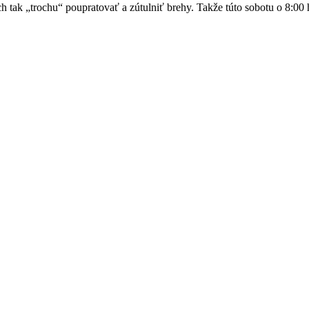
h tak „trochu“ poupratovať a zútulniť brehy. Takže túto sobotu o 8:0