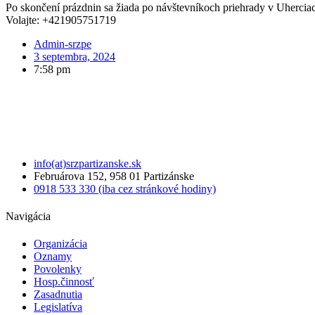
Po skončení prázdnin sa žiada po návštevníkoch priehrady v Uherciac
Volajte: +421905751719
Admin-srzpe
3 septembra, 2024
7:58 pm
info(at)srzpartizanske.sk
Februárova 152, 958 01 Partizánske
0918 533 330 (iba cez stránkové hodiny)
Navigácia
Organizácia
Oznamy
Povolenky
Hosp.činnosť
Zasadnutia
Legislatíva