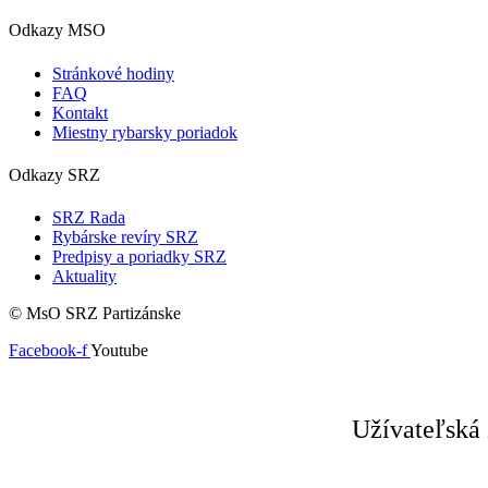
Odkazy MSO
Stránkové hodiny
FAQ
Kontakt
Miestny rybarsky poriadok
Odkazy SRZ
SRZ Rada
Rybárske revíry SRZ
Predpisy a poriadky SRZ
Aktuality
© MsO SRZ Partizánske
Facebook-f
Youtube
Užívateľská