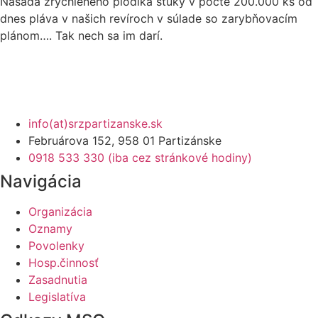
Násada zrýchleného plôdika šťuky v počte 200.000 ks od
dnes pláva v našich revíroch v súlade so zarybňovacím
plánom…. Tak nech sa im darí.
info(at)srzpartizanske.sk
Februárova 152, 958 01 Partizánske
0918 533 330 (iba cez stránkové hodiny)
Navigácia
Organizácia
Oznamy
Povolenky
Hosp.činnosť
Zasadnutia
Legislatíva