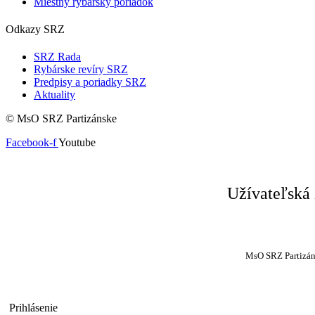
Miestny rybarsky poriadok
Odkazy SRZ
SRZ Rada
Rybárske revíry SRZ
Predpisy a poriadky SRZ
Aktuality
© MsO SRZ Partizánske
Facebook-f
Youtube
Užívateľská
MsO SRZ Partizá
Prihlásenie