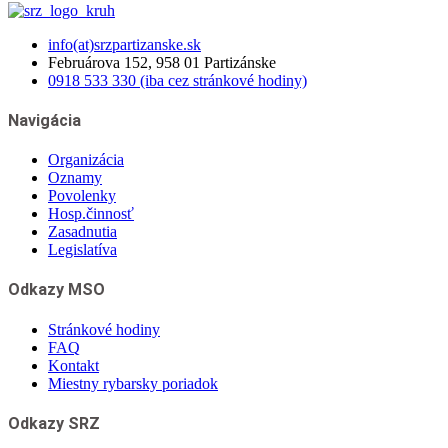
info(at)srzpartizanske.sk
Februárova 152, 958 01 Partizánske
0918 533 330 (iba cez stránkové hodiny)
Navigácia
Organizácia
Oznamy
Povolenky
Hosp.činnosť
Zasadnutia
Legislatíva
Odkazy MSO
Stránkové hodiny
FAQ
Kontakt
Miestny rybarsky poriadok
Odkazy SRZ