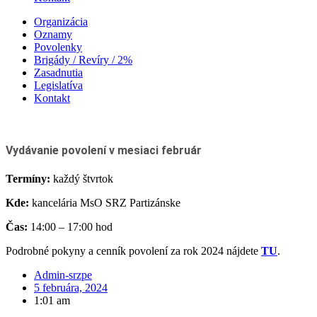
Organizácia
Oznamy
Povolenky
Brigády / Revíry / 2%
Zasadnutia
Legislatíva
Kontakt
Vydávanie povolení v mesiaci február
Termíny:
každý štvrtok
Kde:
kancelária MsO SRZ Partizánske
Čas:
14:00 – 17:00 hod
Podrobné pokyny a cenník povolení za rok 2024 nájdete
TU
.
Admin-srzpe
5 februára, 2024
1:01 am