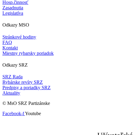
Hosp.činnosť
Zasadnutia
Legislatíva
Odkazy MSO
Stránkové hodiny
FAQ
Kontakt
Miestny rybarsky poriadok
Odkazy SRZ
SRZ Rada
Rybárske revíry SRZ
Predpisy a poriadky SRZ
Aktuality
© MsO SRZ Partizánske
Facebook-f
Youtube