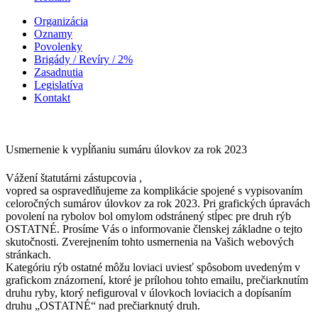
Organizácia
Oznamy
Povolenky
Brigády / Revíry / 2%
Zasadnutia
Legislatíva
Kontakt
Usmernenie k vypĺňaniu sumáru úlovkov za rok 2023
Vážení štatutárni zástupcovia ,
vopred sa ospravedlňujeme za komplikácie spojené s vypisovaním
celoročných sumárov úlovkov za rok 2023. Pri grafických úpravách
povolení na rybolov bol omylom odstránený stĺpec pre druh rýb
OSTATNÉ. Prosíme Vás o informovanie členskej základne o tejto
skutočnosti. Zverejnením tohto usmernenia na Vašich webových
stránkach.
Kategóriu rýb ostatné môžu loviaci uviesť spôsobom uvedeným v
grafickom znázornení, ktoré je prílohou tohto emailu, prečiarknutím
druhu ryby, ktorý nefiguroval v úlovkoch loviacich a dopísaním
druhu „OSTATNÉ“ nad prečiarknutý druh.