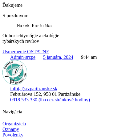
Ďakujeme
S pozdravom
      Marek Horčička
Odbor ichtyológie a ekológie
rybárskych revírov
Usmernenie OSTATNE
Admin-srzpe
5 januára, 2024
9:44 am
info(at)srzpartizanske.sk
Februárova 152, 958 01 Partizánske
0918 533 330 (iba cez stránkové hodiny)
Navigácia
Organizácia
Oznamy
Povolenky